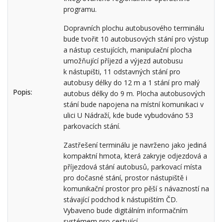
programu.
Dopravních plochu autobusového terminálu
bude tvořit 10 autobusových stání pro výstup
a nástup cestujících, manipulační plocha
umožňující příjezd a výjezd autobusu
k nástupišti, 11 odstavných stání pro
autobusy délky do 12 m a 1 stání pro malý
Popis:
autobus délky do 9 m. Plocha autobusových
stání bude napojena na místní komunikaci v
ulici U Nádraží, kde bude vybudováno 53
parkovacích stání.
Zastřešení terminálu je navrženo jako jediná
kompaktní hmota, která zakryje odjezdová a
příjezdová stání autobusů, parkovací místa
pro dočasné stání, prostor nástupiště i
komunikační prostor pro pěší s návazností na
stávající podchod k nástupištím ČD.
Vybaveno bude digitálním informačním
systémem pro cestující.