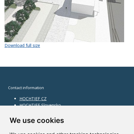
Download full size
Contact information
HOCHTIEF CZ
HOCHTIEF Slovensko
HOCHTIEF Facility Management
Information on division
We use cookies
Division Building Moravia