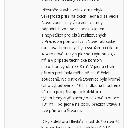
Přestože stavba kolektoru nebyla
veřejnosti příliš na očích, jednalo se vedle
Nové vodní linky Ústřední čistírny
odpadních vod bezesporu o jeden
z největších projektů realizovaných
v Praze. Za pomoci tzv. „Nové rakouské
tunelovací metody“ bylo vyraženo celkem
414 m nové trasy s plochou výrubu 23,2
m² a v případě technické komory
s plochou výrubu 73,3 m². V jednu chvíli
přitom probíhala ražba až ze tří čeleb
současně. Na ostrově Štvanice byla kromě
toho vybudována i 100 m dlouhá hloubená
větev a pro přístup do kolektoru
vyhloubeny čtyři šachty o celkové hloubce
131 m – po jedné na obou březích Vltavy a
dvě přímo na Štvanici.
Díky kolektoru Hlávkův most došlo rovněž
k propojení stávajících kolektorů NLS