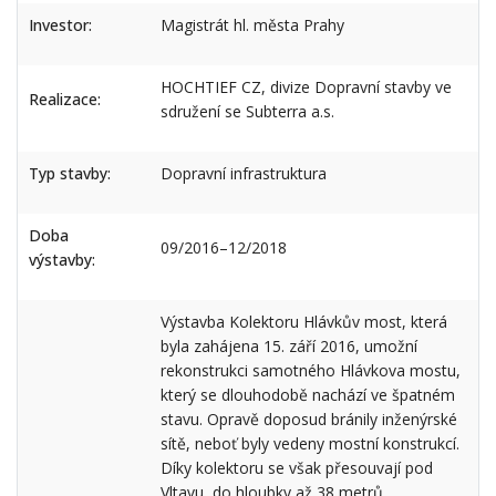
Investor:
Magistrát hl. města Prahy
HOCHTIEF CZ, divize Dopravní stavby ve
Realizace:
sdružení se Subterra a.s.
Typ stavby:
Dopravní infrastruktura
Doba
09/2016–12/2018
výstavby:
Výstavba Kolektoru Hlávkův most, která
byla zahájena 15. září 2016, umožní
rekonstrukci samotného Hlávkova mostu,
který se dlouhodobě nachází ve špatném
stavu. Opravě doposud bránily inženýrské
sítě, neboť byly vedeny mostní konstrukcí.
Díky kolektoru se však přesouvají pod
Vltavu, do hloubky až 38 metrů.