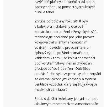
zavěšené plošiny s bedněním od spodu
šachty nahoru za pomoci hydraulických
pístů a táhel.
Zhruba od poloviny roku 2018 byly
v kolektoru instalovány ocelové
konstrukce pro uložení inženýrských sítí a
technologie potřebné pro jeho provoz:
kolejová trať s lehkým montážním
vozíkem, osvětlení, provozní telefon,
šplhavý výtah, požární snímače atd.
Vzhledem k tomu, že kolektor prochází
pod korytem Vltavy, nesmí chybět ani
protipovodňová opatření. Důležitou
součástí jeho výbavy je tak systém čerpání
se dvěma výkonnými čerpadly a systém
ventilace vzduchu, který zajišťuje dvojice
masivních ventilátorů.
Spolu s dalšími kolektory je nyní i ten pod
Hlávkovým mostem řízen a monitorován