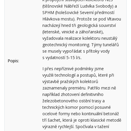
(těšnovské Nábřeží Ludvíka Svobody) a
SPHM (holešovické Severní předmostí
Hlávkova mostu). Protože se pod Vltavou
nacházejí hned tři geologická souvrství
(letenské, vinické a záhořanské),
vyžadovala realizace kolektoru neustálý
geotechnický monitoring. Týmy tunelářů
se musely vypořádat s přítoky vody
s vydatností 5-15 l/s
.
Popis:
I přes nepříznivé podmínky jsme
využili technologií a postupů, které při
výstavbě pražských kolektorů
zaznamenaly premiéru. Patřilo mezi ně
například zhotovení definitivního
železobetonového ostění trasy a
technických komor pomocí posuvné
ocelové formy nebo kontinuální betonáž
tří šachet, která je oproti klasické metodě
výrazně rychlejší. Spočívala v tažení