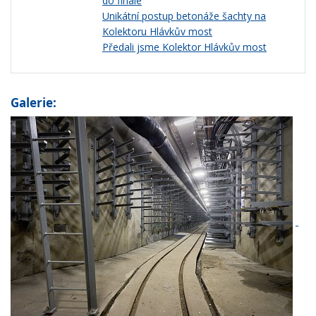
do finále
Unikátní postup betonáže šachty na
Kolektoru Hlávkův most
Předali jsme Kolektor Hlávkův most
Galerie: