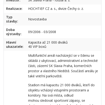
Investor:
SK Slavia Praha - fotbal a. s.
Realizace:
HOCHTIEF CZ a. s., divize Čechy o. z.
Typ
Novostavba
stavby:
Doba
09/2006 - 03/2008
výstavby:
Hlavní
Kapacita až 21 000 diváků
ukazatele:
40 VIP boxů
Multifunkční areál nacházející se v Edenu se
skládá z ubytovací, administrativní a technické
části, zázemí SK Slavia Praha, komerčních
prostor a vlastního hlediště. Součástí areálu je
také vnitřní parkoviště.
Stadion má kapacitu 21 000 diváků, kteří do
objektu vcházejí vstupními prostorami a
koridory. Na svá místa, odkud
mohou sledovat sportovní zápasy, se