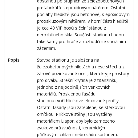
dostanou po stupních ze železobetonových
prefabrikátů s epoxidovým nátěrem. Ostatní
podlahy hlediště jsou betonové, s epoxidovým
protiskluzovým nátěrem. V horní části hlediště
je cca 40 VIP boxů s čelní stěnou z
nerozbitného skla. Součástí stadionu budou
také šatny pro hráče a rozhodčí se sociálním
zázemím.
Popis:
Stavba stadionu je založena na
železobetonových pilotách a nese střechu z
žárově pozinkované oceli, která kryje prostory
pro diváky. Střešní krytina je z titanzinku,
jednoho z nejodolnějších venkovních
materiálů. Prosklenou fasádu
stadionu tvoří hliníkové eloxované profily.
Ostatní fasády jsou zateplené, se stěrkovou
omítkou. Příčkové stěny jsou vyzděny
materiálem Liapor, aby bylo zamezeno
zvukové průzvučnosti, keramickými
příčkovými cihlami nebo sádrokartonem.