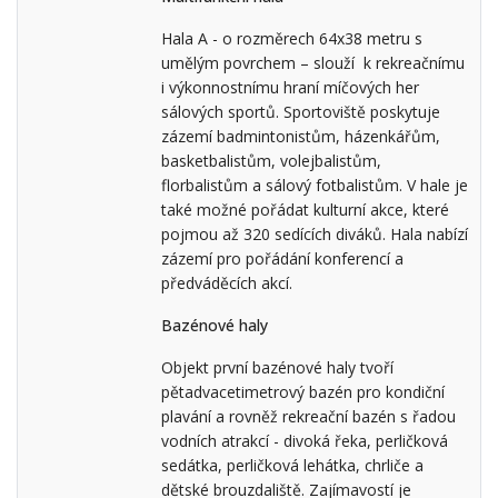
Hala A - o rozměrech 64x38 metru s
umělým povrchem – slouží k rekreačnímu
i výkonnostnímu hraní míčových her
sálových sportů. Sportoviště poskytuje
zázemí badmintonistům, házenkářům,
basketbalistům, volejbalistům,
florbalistům a sálový fotbalistům. V hale je
také možné pořádat kulturní akce, které
pojmou až 320 sedících diváků. Hala nabízí
zázemí pro pořádání konferencí a
předváděcích akcí.
Bazénové haly
Objekt první bazénové haly tvoří
pětadvacetimetrový bazén pro kondiční
plavání a rovněž rekreační bazén s řadou
vodních atrakcí - divoká řeka, perličková
sedátka, perličková lehátka, chrliče a
dětské brouzdaliště. Zajímavostí je