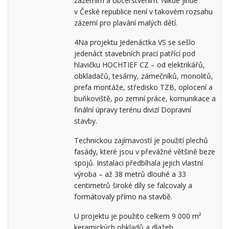
zázemím a občerstvením. Nikde jinde
v České republice není v takovém rozsahu
zázemí pro plavání malých dětí.
4Na projektu Jedenáctka VS se sešlo
jedenáct stavebních prací patřící pod
hlavičku HOCHTIEF CZ – od elektrikářů,
obkladačů, tesárny, zámečníků, monolitů,
prefa montáže, středisko TZB, oplocení a
buňkoviště, po zemní práce, komunikace a
finální úpravy terénu divizí Dopravní
stavby.
Technickou zajímavostí je použití plechů
fasády, které jsou v převážné většině beze
spojů. Instalaci předbíhala jejich vlastní
výroba – až 38 metrů dlouhé a 33
centimetrů široké díly se falcovaly a
formátovaly přímo na stavbě.
U projektu je použito celkem 9 000 m²
keramických obkladů a dlažeb.