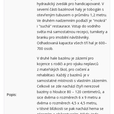
hydraulický zvedák pro handicapované. V
severní části bazénové haly je tobogán s
otevřeným tubusem o průměru 1,2 metru.
Ve druhém nadzemním podlaží je "mokrá"
i "suchá" restaurace. Vstup do vodního
světa má samostatnou recepci, turnikety a
branku pro imobilní návštěvníky.
Odhadovaná kapacita všech tří hal je 600–
700 osob.
V druhé hale bazénu je zázemí pro
kojence s rodiči a pro výuku neplavců
z mateřských škol, pro cvičení a
rehabilitaci. Každý z bazénů je v
samostatné místnosti s vlastním zázemím.
Celkově se zde nachází čtyři nerezové
bazény o hloubce 80 – 120 centimetrů, a
Popis:
sice dvěma o rozměrech 6 x 9 metru a
dvěma o rozměrech 4,5 x 4,5 metru,
v těsné blízkosti se pak nachází herna se