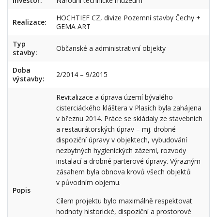
Investor:
Národní technické muzeum
HOCHTIEF CZ, divize Pozemní stavby Čechy +
Realizace:
GEMA ART
Typ
Občanské a administrativní objekty
stavby:
Doba
2/2014 – 9/2015
výstavby:
Revitalizace a úprava území bývalého
cisterciáckého kláštera v Plasích byla zahájena
v březnu 2014. Práce se skládaly ze stavebních
a restaurátorských úprav – mj. drobné
dispoziční úpravy v objektech, vybudování
nezbytných hygienických zázemí, rozvody
instalací a drobné parterové úpravy. Výrazným
zásahem byla obnova krovů všech objektů
v původním objemu.
Popis
Cílem projektu bylo maximálně respektovat
hodnoty historické, dispoziční a prostorové