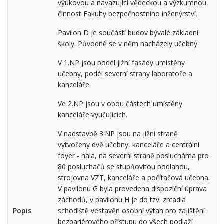
výukovou a navazující vědeckou a výzkumnou
činnost Fakulty bezpečnostního inženýrství.
Pavilon D je součástí budov bývalé základní
školy. Původně se v něm nacházely učebny.
V 1.NP jsou podél jižní fasády umístěny
učebny, podél severní strany laboratoře a
kanceláře.
Ve 2.NP jsou v obou částech umístěny
kanceláře vyučujících.
V nadstavbě 3.NP jsou na jižní straně
vytvořeny dvě učebny, kanceláře a centrální
foyer - hala, na severní straně posluchárna pro
80 posluchačů se stupňovitou podlahou,
strojovna VZT, kanceláře a počítačová učebna.
V pavilonu G byla provedena dispoziční úprava
záchodů, v pavilonu H je do tzv. zrcadla
Popis
schodiště vestavěn osobní výtah pro zajištění
bezbariérového přístupu do všech podlaží