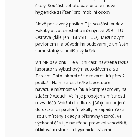
školy. Součástí tohoto pavilonu je i nové
hygienické zařízení pro imobilní osoby
Nově postavený pavilon F je součástí budov
Fakulty bezpečnostního inženýrství VŠB - TU
Ostrava (dále jen FBI VŠB-TUO). Mezi novým
pavilonem F a původními budovami je umístěn
samostatný schodišťový krček.
V 1.NP pavilonu F je v jižní části navržena těžká
laboratoř s výbuchovým autoklávem a SBI
Testem. Tato laboratoř se rozprostírá přes 2
podlaží. Na místnost těžké laboratoře
navazuje místnost velínu a kompresorovny na
stlačený vzduch. Velín je propojen s místností
rozvaděčů. Vnitřní chodba zajišťuje propojení
do ostatních pavilonů fakulty. V západní části
jsou umístěny sklady a přípravny vzorků, ve
východní části je navrženo provozní schodiště,
úklidová místnost a hygienické zázemí.