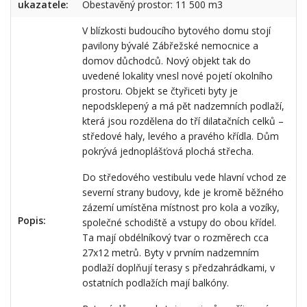
ukazatele:
Obestavěný prostor: 11 500 m3
V blízkosti budoucího bytového domu stojí
pavilony bývalé Zábřežské nemocnice a
domov důchodců. Nový objekt tak do
uvedené lokality vnesl nové pojetí okolního
prostoru. Objekt se čtyřiceti byty je
nepodsklepený a má pět nadzemních podlaží,
která jsou rozdělena do tří dilatačních celků –
středové haly, levého a pravého křídla. Dům
pokrývá jednoplášťová plochá střecha.
Do středového vestibulu vede hlavní vchod ze
severní strany budovy, kde je kromě běžného
zázemí umístěna místnost pro kola a vozíky,
Popis:
společné schodiště a vstupy do obou křídel.
Ta mají obdélníkový tvar o rozměrech cca
27x12 metrů. Byty v prvním nadzemním
podlaží doplňují terasy s předzahrádkami, v
ostatních podlažích mají balkóny.