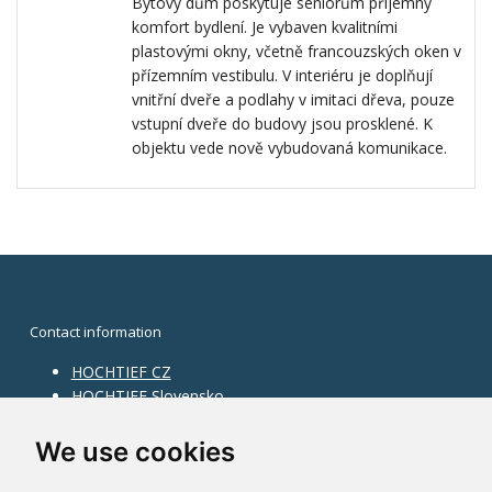
Bytový dům poskytuje seniorům příjemný
komfort bydlení. Je vybaven kvalitními
plastovými okny, včetně francouzských oken v
přízemním vestibulu. V interiéru je doplňují
vnitřní dveře a podlahy v imitaci dřeva, pouze
vstupní dveře do budovy jsou prosklené. K
objektu vede nově vybudovaná komunikace.
Contact information
HOCHTIEF CZ
HOCHTIEF Slovensko
HOCHTIEF Facility Management
Information on division
We use cookies
Division Building Moravia