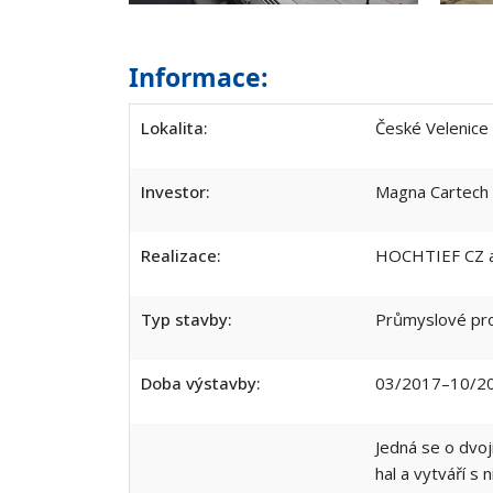
Informace:
Lokalita:
České Velenice
Investor:
Magna Cartech s
Realizace:
HOCHTIEF CZ a. 
Typ stavby:
Průmyslové proj
Doba výstavby:
03/2017–10/2
Jedná se o dvoj
hal a vytváří s 