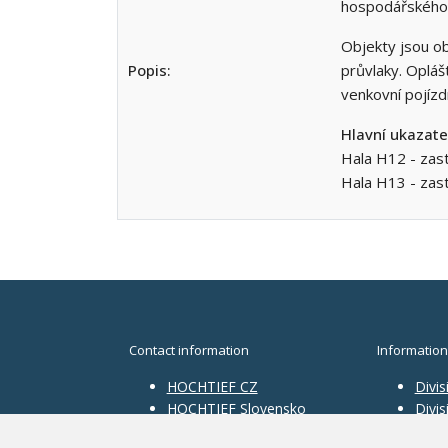
hospodářského p
Objekty jsou o
Popis:
průvlaky. Opláš
venkovní pojízd
Hlavní ukazate
Hala H12 - zas
Hala H13 - zas
Contact information
Information
HOCHTIEF CZ
Divis
HOCHTIEF Slovensko
Divi
HOCHTIEF Facility
Divis