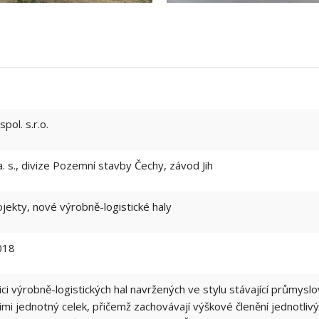
pol. s.r.o.
s., divize Pozemní stavby Čechy, závod Jih
ekty, nové výrobně-logistické haly
018
ici výrobně-logistických hal navržených ve stylu stávající průmysl
nimi jednotný celek, přičemž zachovávají výškové členění jednotlivý