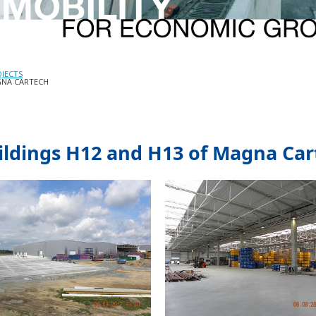
OJECTS
AGNA CARTECH
uildings H12 and H13 of Magna Ca