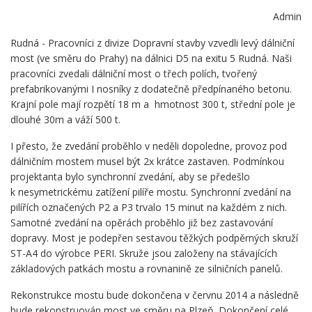
Admin
Rudná - Pracovníci z divize Dopravní stavby vzvedli levý dálniční
most (ve směru do Prahy) na dálnici D5 na exitu 5 Rudná. Naši
pracovníci zvedali dálniční most o třech polích, tvořený
prefabrikovanými I nosníky z dodatečně předpínaného betonu.
Krajní pole mají rozpětí 18 m a hmotnost 300 t, střední pole je
dlouhé 30m a váží 500 t.
I přesto, že zvedání proběhlo v neděli dopoledne, provoz pod
dálničním mostem musel být 2x krátce zastaven. Podmínkou
projektanta bylo synchronní zvedání, aby se předešlo
k nesymetrickému zatížení pilíře mostu. Synchronní zvedání na
pilířích označených P2 a P3 trvalo 15 minut na každém z nich.
Samotné zvedání na opěrách proběhlo již bez zastavování
dopravy. Most je podepřen sestavou těžkých podpěrných skruží
ST-A4 do výrobce PERI. Skruže jsou založeny na stávajících
základových patkách mostu a rovnanině ze silničních panelů.
Rekonstrukce mostu bude dokončena v červnu 2014 a následně
bude rekonstruován most ve směru na Plzeň. Dokončení celé