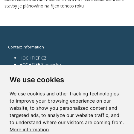
stavby je plánováno na říjen tohoto roku.
Contact information
HOCHTIEF CZ
HOCHTIEF Slovensko
HOCHTIEF Facility Management
Information on division
We use cookies
Division Building Moravia
We use cookies and other tracking technologies
Division Building Bohemia
to improve your browsing experience on our
Division Traffic Infrastructure
website, to show you personalized content and
Division Construction Services
HOCHTIEF in the world
targeted ads, to analyze our website traffic, and
to understand where our visitors are coming from.
Map
More information
.
HOCHTIEF Solutions AG