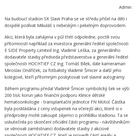
Admin
Na budoucí stadion SK Slavii Praha se ve středu přišel na děti i
dospělé podívat Mikuláš s nebeským i pekelným doprovodem.
Akci, která byla zahájena v půl třetí odpoledne, poctili svou
přítomností například za investora generální ředitel společnosti
E SIDE Property Limited Ing. Vladimír Leška, za generálního
dodavatele stavby předseda představenstva a generální ředitel
společnosti HOCHTIEF CZ Ing. Tomáš Bílek, dále kameraman
Miroslav Ondříček, za fotbalisty Vladimír Šmicer a další jeho
kolegové, kteří přítomným poskytovali své slavné autogramy.
Během programu předal Vladimír Šmicer symbolický šek ve výši
200 tisíc korun jako finanční podporu Klinice dětské
hematoonkologie - transplantační jednotce FN Motol. Částka
byla poskládána z ceny vstupenek na včerejší akci, které si v
předprodeji mohli zakoupit zájemci o prohlídku stadionu. Ta se
uskutečnila po skončení oficiální části programu - návštěvníkům
se věnovali zaměstnanci dodavatele stavby z akciové
společnosti HOCHTIEF CZ, kteří je provedli částí areálu a