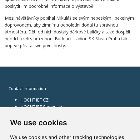
poskytli jim podrobné informace o výstavbě.
Mezi návštěvníky pobíhal Mikuláš se svým nebeským i pekelným
doprovodem, aby zimnímu odpoledni dodal tu správnou
atmosféru. Děti od nich dostaly dárkové balíčky a také dospělí
neodcházeli s prázdnou. Budoucí stadion SK Slavia Praha tak
poprvé přivítal své první hosty.
Contact information
HOCHTIEF CZ
HOCHTIEF Slovensko
HOCHTIEF Facility Management
Information on division
We use cookies
Division Building Moravia
We use cookies and other tracking technologies
Division Building Bohemia