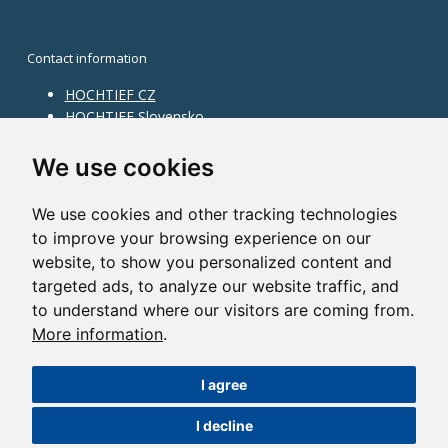
Contact information
HOCHTIEF CZ
HOCHTIEF Slovensko
HOCHTIEF Facility Management
Information on division
We use cookies
Division Building Moravia
We use cookies and other tracking technologies
Division Building Bohemia
to improve your browsing experience on our
Division Traffic Infrastructure
website, to show you personalized content and
Division Construction Services
HOCHTIEF in the world
targeted ads, to analyze our website traffic, and
to understand where our visitors are coming from.
Map
More information
.
HOCHTIEF Solutions AG
I agree
©2014 HOCHTIEF CZ a. s. |
Česky
I decline
Nastavení cookies
| Powered by:
ABRA Publisher