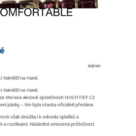
né
Admin
ci Náměšť na Hané.
bci Náměšť na Hané.
divize Morava akciové společnosti HOCHTIEF CZ
ní pásky – tím byla stavba oficiálně předána.
ti však sloužila i k odvodu splašků a
ami a rostlinami. Následná omezená průtočnost