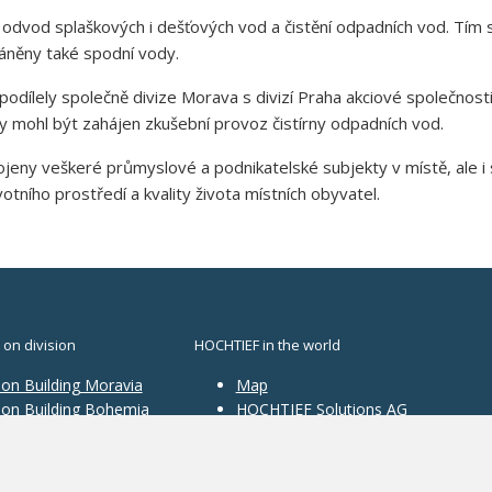
 odvod splaškových i dešťových vod a čistění odpadních vod. Tím s
ráněny také spodní vody.
e podílely společně divize Morava s divizí Praha akciové společnos
y mohl být zahájen zkušební provoz čistírny odpadních vod.
pojeny veškeré průmyslové a podnikatelské subjekty v místě, ale 
otního prostředí a kvality života místních obyvatel.
 on division
HOCHTIEF in the world
ion Building Moravia
Map
sion Building Bohemia
HOCHTIEF Solutions AG
ion Traffic
structure
ion Construction