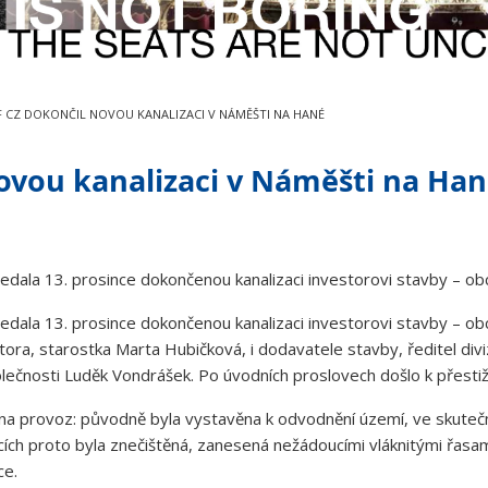
 CZ DOKONČIL NOVOU KANALIZACI V NÁMĚŠTI NA HANÉ
ovou kanalizaci v Náměšti na Ha
ala 13. prosince dokončenou kanalizaci investorovi stavby – ob
dala 13. prosince dokončenou kanalizaci investorovi stavby – o
estora, starostka Marta Hubičková, i dodavatele stavby, ředitel 
lečnosti Luděk Vondrášek. Po úvodních proslovech došlo k přestiže
a provoz: původně byla vystavěna k odvodnění území, ve skutečnos
cích proto byla znečištěná, zanesená nežádoucími vláknitými řas
ce.