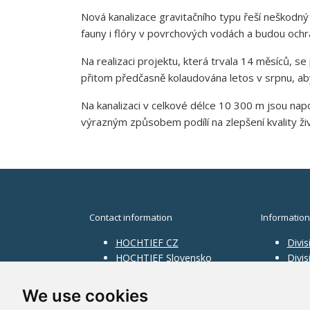
Nová kanalizace gravitačního typu řeší neškodný
fauny i flóry v povrchových vodách a budou och
Na realizaci projektu, která trvala 14 měsíců, s
přitom předčasně kolaudována letos v srpnu, ab
Na kanalizaci v celkové délce 10 300 m jsou na
výrazným způsobem podílí na zlepšení kvality živ
Contact information
Information
HOCHTIEF CZ
Divis
HOCHTIEF Slovensko
Divi
HOCHTIEF Facility
Divis
Management
Infra
We use cookies
Divis