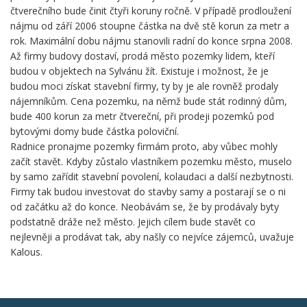
čtverečního bude činit čtyři koruny ročně. V případě prodloužení
nájmu od září 2006 stoupne částka na dvě stě korun za metr a
rok. Maximální dobu nájmu stanovili radní do konce srpna 2008.
Až firmy budovy dostaví, prodá město pozemky lidem, kteří
budou v objektech na Sylvánu žít. Existuje i možnost, že je
budou moci získat stavební firmy, ty by je ale rovněž prodaly
nájemníkům. Cena pozemku, na němž bude stát rodinný dům,
bude 400 korun za metr čtvereční, při prodeji pozemků pod
bytovými domy bude částka poloviční.
Radnice pronajme pozemky firmám proto, aby vůbec mohly
začít stavět. Kdyby zůstalo vlastníkem pozemku město, muselo
by samo zařídit stavební povolení, kolaudaci a další nezbytnosti.
Firmy tak budou investovat do stavby samy a postarají se o ni
od začátku až do konce. Neobávám se, že by prodávaly byty
podstatně dráže než město. Jejich cílem bude stavět co
nejlevněji a prodávat tak, aby našly co nejvíce zájemců, uvažuje
Kalous.