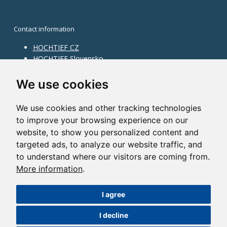
Contact information
HOCHTIEF CZ
HOCHTIEF Slovensko
HOCHTIEF Facility Management
Information on division
We use cookies
Division Building Moravia
We use cookies and other tracking technologies
Division Building Bohemia
to improve your browsing experience on our
Division Traffic Infrastructure
website, to show you personalized content and
Division Construction Services
HOCHTIEF in the world
targeted ads, to analyze our website traffic, and
to understand where our visitors are coming from.
Map
More information
.
HOCHTIEF Solutions AG
I agree
©2014 HOCHTIEF CZ a. s. |
Česky
I decline
Nastavení cookies
| Powered by:
ABRA Publisher