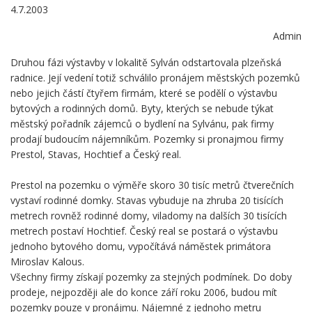
4.7.2003
Admin
Druhou fázi výstavby v lokalitě Sylván odstartovala plzeňská
radnice. Její vedení totiž schválilo pronájem městských pozemků
nebo jejich částí čtyřem firmám, které se podělí o výstavbu
bytových a rodinných domů. Byty, kterých se nebude týkat
městský pořadník zájemců o bydlení na Sylvánu, pak firmy
prodají budoucím nájemníkům. Pozemky si pronajmou firmy
Prestol, Stavas, Hochtief a Český real.
Prestol na pozemku o výměře skoro 30 tisíc metrů čtverečních
vystaví rodinné domky. Stavas vybuduje na zhruba 20 tisících
metrech rovněž rodinné domy, viladomy na dalších 30 tisících
metrech postaví Hochtief. Český real se postará o výstavbu
jednoho bytového domu, vypočítává náměstek primátora
Miroslav Kalous.
Všechny firmy získají pozemky za stejných podmínek. Do doby
prodeje, nejpozději ale do konce září roku 2006, budou mít
pozemky pouze v pronájmu. Nájemné z jednoho metru