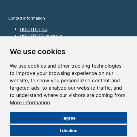
Contact information
HOCHTIEF CZ
HOCHTIEF Slovensko
HOCHTIEF Facility Management
Information on division
We use cookies
Division Building Moravia
We use cookies and other tracking technologies
Division Building Bohemia
to improve your browsing experience on our
Division Traffic Infrastructure
website, to show you personalized content and
Division Construction Services
HOCHTIEF in the world
targeted ads, to analyze our website traffic, and
to understand where our visitors are coming from.
Map
More information
.
HOCHTIEF Solutions AG
I agree
©2014 HOCHTIEF CZ a. s. |
Česky
I decline
Nastavení cookies
| Powered by:
ABRA Publisher