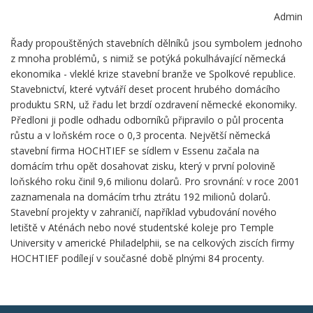
Admin
Řady propouštěných stavebních dělníků jsou symbolem jednoho
z mnoha problémů, s nimiž se potýká pokulhávající německá
ekonomika - vleklé krize stavební branže ve Spolkové republice.
Stavebnictví, které vytváří deset procent hrubého domácího
produktu SRN, už řadu let brzdí ozdravení německé ekonomiky.
Předloni ji podle odhadu odborníků připravilo o půl procenta
růstu a v loňském roce o 0,3 procenta. Největší německá
stavební firma HOCHTIEF se sídlem v Essenu začala na
domácím trhu opět dosahovat zisku, který v první polovině
loňského roku činil 9,6 milionu dolarů. Pro srovnání: v roce 2001
zaznamenala na domácím trhu ztrátu 192 milionů dolarů.
Stavební projekty v zahraničí, například vybudování nového
letiště v Aténách nebo nové studentské koleje pro Temple
University v americké Philadelphii, se na celkových ziscích firmy
HOCHTIEF podílejí v současné době plnými 84 procenty.