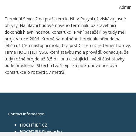
Admin
Terminál Sever 2 na pražském letišti v Ruzyni už získává jasné
obrysy. Na hlavní budově nového terminálu už stavebníci
dokončili hlavní nosnou konstrukci. První pasažéři by tudy měli
projít v roce 2006. Kromě samotného terminálu přibude na
letišti už třetí nástupní molo, tzv. prst C. Ten už je téměř hotový.
Firma HOCHTIEF VSB, která stavbu mola provádí, odhaduje, že
tudy ročně projde až 3,5 milionu cestujících. Větší část stavby
bude prosklená. Střechu tvoří typická půlkruhová ocelová
konstrukce o rozpětí 57 metrů.
Contact information
HOCHTIEF CZ
HOCHTIEF Slovensko