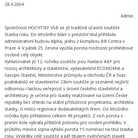
28.4.2004
Admin
Společnost HOCHTIEF VSB se již tradičně účastní soutěže
Stavba roku. Do letošního klání o prestižní titul přihlásila
administrativní budovu Alpha, jednu z komplexu BB Centra v
Praze 4. V pátek 25. června využila porota možnosti prohlédnout
osobně celý objekt.
Vyhlašovateli již 12. ročníku soutěže jsou Nadace ABF pro
rozvoj architektury a stavitelství, vydavatelství ECONOMIA a
časopis Stavitel, Ministerstvo průmyslu a obchodu ČR a Svaz
podnikatelů ve stavebnictví. Cílem soutěže je seznámit nejširší
odbornou i laickou veřejnost s úrovní českého stavitelství a
architektury. Je určena pro stavby realizované na území České
republiky bez ohledu na státní příslušnost projektanta, architekta
stavby, či místo registrace dodavatelských firem. Do letošního
ročníku bylo přihlášeno celkem 49 projektů. Z nich porota v
prvním kole vybrala přibližně polovinu pro osobní prohlídku. V
průběhu měsíce srpna vyhlásí porota 15 nominací na titul stavba
roku. Výsledky celé soutěže a pět titulem ověnčených staveb