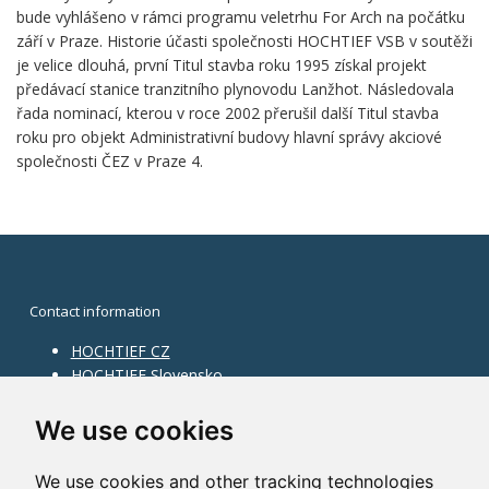
bude vyhlášeno v rámci programu veletrhu For Arch na počátku
září v Praze. Historie účasti společnosti HOCHTIEF VSB v soutěži
je velice dlouhá, první Titul stavba roku 1995 získal projekt
předávací stanice tranzitního plynovodu Lanžhot. Následovala
řada nominací, kterou v roce 2002 přerušil další Titul stavba
roku pro objekt Administrativní budovy hlavní správy akciové
společnosti ČEZ v Praze 4.
Contact information
HOCHTIEF CZ
HOCHTIEF Slovensko
HOCHTIEF Facility Management
Information on division
We use cookies
Division Building Moravia
We use cookies and other tracking technologies
Division Building Bohemia