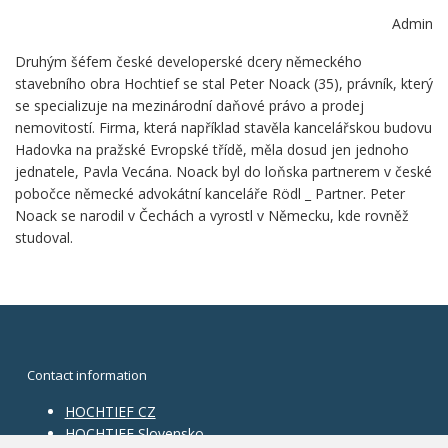
Admin
Druhým šéfem české developerské dcery německého
stavebního obra Hochtief se stal Peter Noack (35), právník, který
se specializuje na mezinárodní daňové právo a prodej
nemovitostí. Firma, která například stavěla kancelářskou budovu
Hadovka na pražské Evropské třídě, měla dosud jen jednoho
jednatele, Pavla Vecána. Noack byl do loňska partnerem v české
pobočce německé advokátní kanceláře Rödl _ Partner. Peter
Noack se narodil v Čechách a vyrostl v Německu, kde rovněž
studoval.
Contact information
HOCHTIEF CZ
HOCHTIEF Slovensko