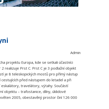
yni
Admin
ha projektu Europa, kde se setkali účastníci
 realizuje Prst C. Prst C je 3 podlažní objekt
tí je 8 teleskopických mostů pro přímý nástup
í cestujících před nástupem do letadel a při
 eskalátory, travelátory, výtahy. Součástí
 objektu – trafostanice, dílny, úklidové
a květen 2005, obestavěný prostor činí 126 000