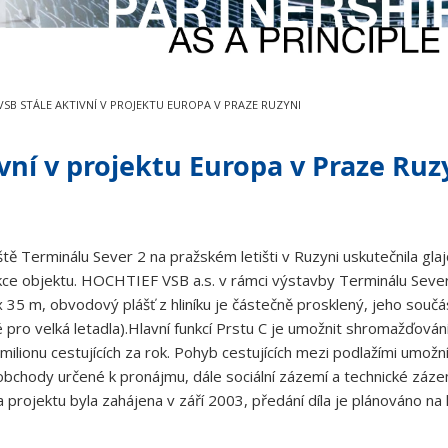
VSB STÁLE AKTIVNÍ V PROJEKTU EUROPA V PRAZE RUZYNI
ní v projektu Europa v Praze Ruz
ě Terminálu Sever 2 na pražském letišti v Ruzyni uskutečnila glajc
kce objektu. HOCHTIEF VSB a.s. v rámci výstavby Terminálu Sever 2
 m, obvodový plášť z hliníku je částečně prosklený, jeho součás
é pro velká letadla).Hlavní funkcí Prstu C je umožnit shromažďován
milionu cestujících za rok. Pohyb cestujících mezi podlažími umožní
bchody určené k pronájmu, dále sociální zázemí a technické zázemí
 projektu byla zahájena v září 2003, předání díla je plánováno n