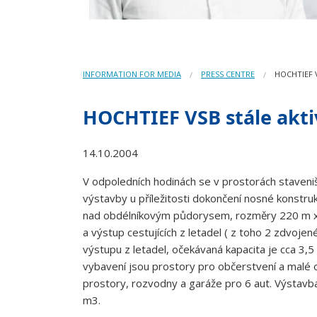
INFORMATION FOR MEDIA
PRESS CENTRE
HOCHTIEF 
HOCHTIEF VSB stále aktiv
14.10.2004
V odpoledních hodinách se v prostorách staveništ
výstavby u příležitosti dokončení nosné konstru
nad obdélníkovým půdorysem, rozměry 220 m x 35
a výstup cestujících z letadel ( z toho 2 zdvojen
výstupu z letadel, očekávaná kapacita je cca 3,5 
vybavení jsou prostory pro občerstvení a malé o
prostory, rozvodny a garáže pro 6 aut. Výstavba
m3.