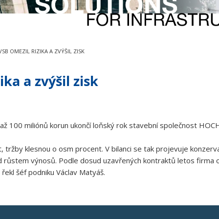
SB OMEZIL RIZIKA A ZVÝŠIL ZISK
ka a zvýšil zisk
0 až 100 miliónů korun ukončí loňský rok stavební společnost HO
 tržby klesnou o osm procent. V bilanci se tak projevuje konzerva
ed růstem výnosů. Podle dosud uzavřených kontraktů letos firma 
ekl šéf podniku Václav Matyáš.