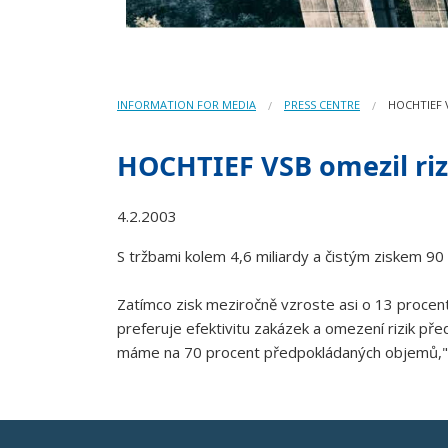
INFORMATION FOR MEDIA
PRESS CENTRE
HOCHTIEF V
HOCHTIEF VSB omezil rizi
4.2.2003
S tržbami kolem 4,6 miliardy a čistým ziskem 9
Zatímco zisk meziročně vzroste asi o 13 procent,
preferuje efektivitu zakázek a omezení rizik př
máme na 70 procent předpokládaných objemů," ř