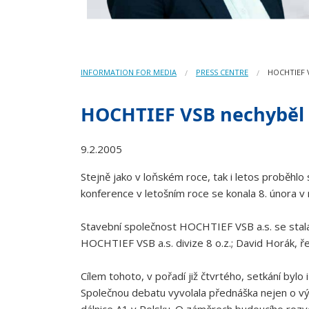
INFORMATION FOR MEDIA
PRESS CENTRE
HOCHTIEF 
HOCHTIEF VSB nechyběl 
9.2.2005
Stejně jako v loňském roce, tak i letos proběhl
konference v letošním roce se konala 8. února v
Stavební společnost HOCHTIEF VSB a.s. se stala
HOCHTIEF VSB a.s. divize 8 o.z.; David Horák,
Cílem tohoto, v pořadí již čtvrtého, setkání byl
Společnou debatu vyvolala přednáška nejen o výst
dálnice A1 v Polsku. O záměrech budoucího rozvo