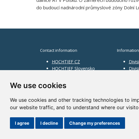
do budoucí nadnárodní průmyslové zóny Dolní L
Contact information
Information
HOCHTIEF CZ
Divis
HOCHTIEF Slovensko
Divi
HOCHTIEF Facility
Divis
Management
Infra
We use cookies
Divis
Servi
We use cookies and other tracking technologies to im
our website traffic, and to understand where our visit
©2014 HOCHTIEF CZ a. s. |
Česky
I agree
I decline
Change my preferences