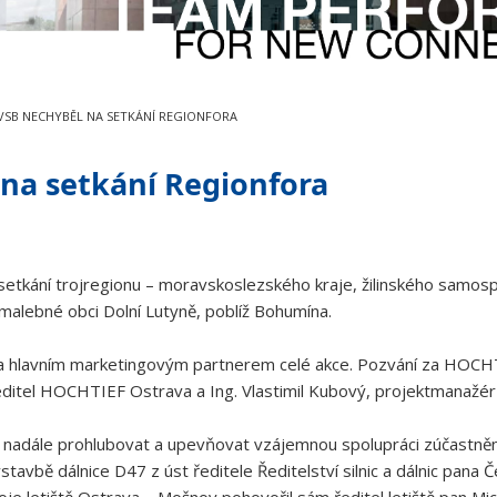
VSB NECHYBĚL NA SETKÁNÍ REGIONFORA
na setkání Regionfora
o setkání trojregionu – moravskoslezského kraje, žilinského samos
 malebné obci Dolní Lutyně, poblíž Bohumína.
 hlavním marketingovým partnerem celé akce. Pozvání za HOCHTIEF
 ředitel HOCHTIEF Ostrava a Ing. Vlastimil Kubový, projektman
o i nadále prohlubovat a upevňovat vzájemnou spolupráci zúčastněn
avbě dálnice D47 z úst ředitele Ředitelství silnic a dálnic pana 
je letiště Ostrava – Mošnov pohovořil sám ředitel letiště pan Mic