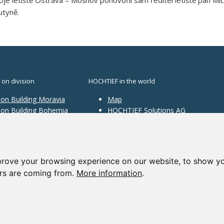
utyně.
 on division
HOCHTIEF in the world
ion Building Moravia
Map
sion Building Bohemia
HOCHTIEF Solutions AG
ion Traffic
structure
ion Construction
ces
prove your browsing experience on our website, to show yo
ors are coming from.
More information
.