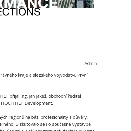
Admin
právného kraje a slezského vojvodství. První
 přijal Ing. Jan Jakeš, obchodní ředitel
ažér HOCHTIEF Development.
ých regionů na bázi profesionality a důvěry.
Černého. Diskutovalo se i o současné výstavbě
hal Červinka. Celý program pak doplnila exkurze