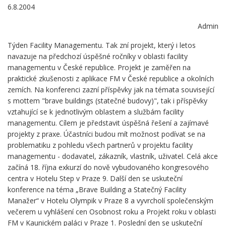
6.8.2004
Admin
Týden Facility Managementu. Tak zní projekt, který i letos
navazuje na předchozí úspěšné ročníky v oblasti facility
managementu v České republice. Projekt je zaměřen na
praktické zkušenosti z aplikace FM v České republice a okolních
zemích. Na konferenci zazní příspěvky jak na témata související
s mottem "brave buildings (statečné budovy)", tak i příspěvky
vztahující se k jednotlivým oblastem a službám facility
managementu. Cílem je představit úspěšná řešení a zajímavé
projekty z praxe. Účastníci budou mít možnost podívat se na
problematiku z pohledu všech partnerů v projektu facility
managementu - dodavatel, zákazník, vlastník, uživatel. Celá akce
začíná 18. října exkurzí do nově vybudovaného kongresového
centra v Hotelu Step v Praze 9. Další den se uskuteční
konference na téma „Brave Building a Statečný Facility
Manažer“ v Hotelu Olympik v Praze 8 a vyvrcholí společenským
večerem u vyhlášení cen Osobnost roku a Projekt roku v oblasti
FM v Kaunickém paláci v Praze 1. Poslední den se uskuteční