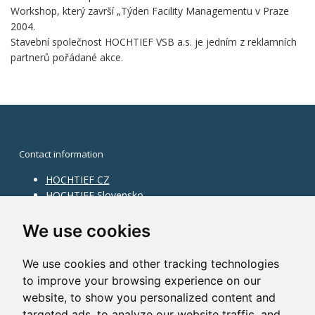
Workshop, který završí „Týden Facility Managementu v Praze
2004.
Stavební společnost HOCHTIEF VSB a.s. je jedním z reklamních
partnerů pořádané akce.
Contact information
HOCHTIEF CZ
HOCHTIEF Slovensko
HOCHTIEF Facility Management
Information on division
We use cookies
Division Building Moravia
We use cookies and other tracking technologies
Division Building Bohemia
to improve your browsing experience on our
Division Traffic Infrastructure
website, to show you personalized content and
Division Construction Services
HOCHTIEF in the world
targeted ads, to analyze our website traffic, and