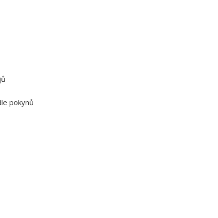
jů
dle pokynů