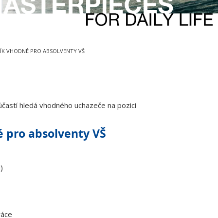
ÍK VHODNÉ PRO ABSOLVENTY VŠ
účastí hledá vhodného uchazeče na pozici
é pro absolventy VŠ
)
ráce