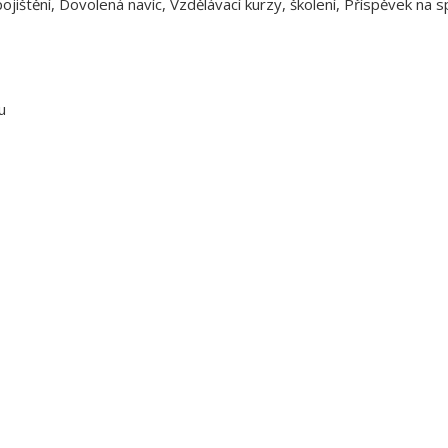
ipojištění, Dovolená navíc, Vzdělávací kurzy, školení, Příspěvek na
u
tel: